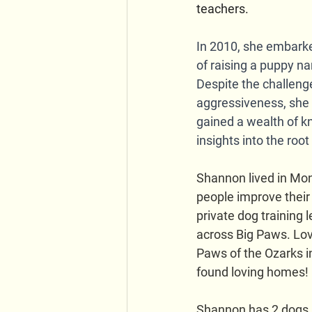
teachers. 
In 2010, she embarke
of raising a puppy n
Despite the challenge
aggressiveness, she 
gained a wealth of 
insights into the roo
Shannon lived in Mont
people improve their 
private dog training 
across Big Paws. Lov
Paws of the Ozarks i
found loving homes!
Shannon has 2 dogs 