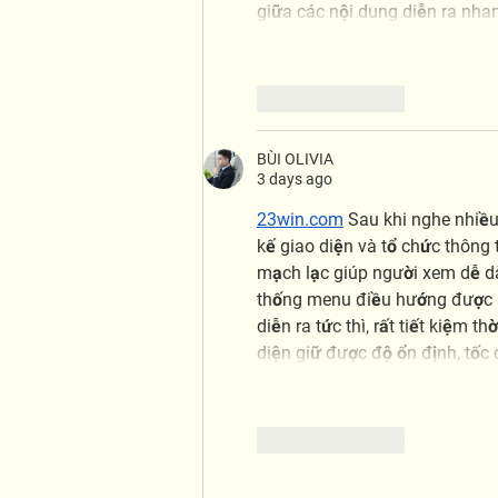
giữa các nội dung diễn ra nha
Like
Reply
BÙI OLIVIA
3 days ago
23win.com
 Sau khi nghe nhiều
kế giao diện và tổ chức thông 
mạch lạc giúp người xem dễ dà
thống menu điều hướng được bố
diễn ra tức thì, rất tiết kiệm t
diện giữ được độ ổn định, tố
Like
Reply