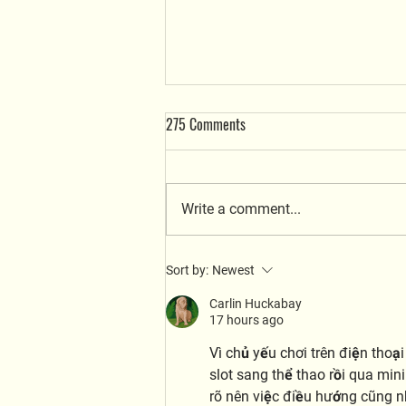
275 Comments
Write a comment...
We’re Hiring: Join Our Team as a
Sort by:
Newest
Dog Trainer!
Carlin Huckabay
17 hours ago
Vì chủ yếu chơi trên điện thoạ
slot sang thể thao rồi qua min
rõ nên việc điều hướng cũng 