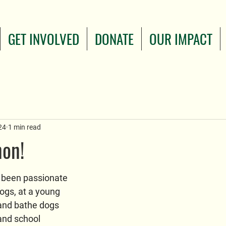
GET INVOLVED
DONATE
OUR IMPACT
24
1 min read
on!
been passionate 
ogs, at a young 
and bathe dogs 
and school 