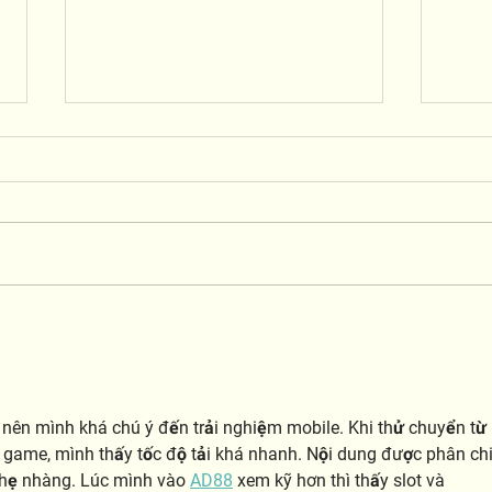
Meet 
Kids and Dogs: Building Bonds with
Boundaries and Safety
i nên mình khá chú ý đến trải nghiệm mobile. Khi thử chuyển từ 
i game, mình thấy tốc độ tải khá nhanh. Nội dung được phân chi
nhẹ nhàng. Lúc mình vào 
AD88
 xem kỹ hơn thì thấy slot và 