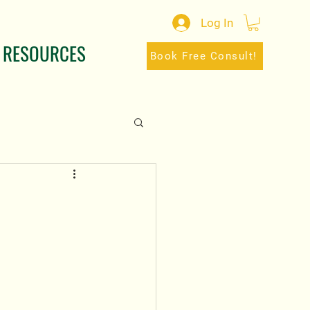
Log In
RESOURCES
Book Free Consult!