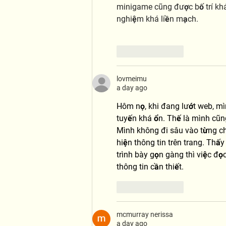
minigame cũng được bố trí khá
nghiệm khá liền mạch.
Like
Reply
lovmeimu
a day ago
Hôm nọ, khi đang lướt web, mì
tuyến khá ổn. Thế là mình cũng
Mình không đi sâu vào từng chi
hiện thông tin trên trang. Thấ
trình bày gọn gàng thì việc đọ
thông tin cần thiết.
Like
Reply
mcmurray nerissa
a day ago