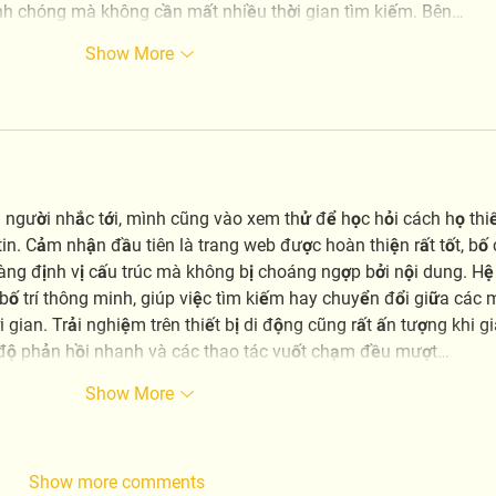
nh chóng mà không cần mất nhiều thời gian tìm kiếm. Bên…
Show More
 người nhắc tới, mình cũng vào xem thử để học hỏi cách họ thiế
tin. Cảm nhận đầu tiên là trang web được hoàn thiện rất tốt, bố 
ng định vị cấu trúc mà không bị choáng ngợp bởi nội dung. Hệ
 trí thông minh, giúp việc tìm kiếm hay chuyển đổi giữa các 
hời gian. Trải nghiệm trên thiết bị di động cũng rất ấn tượng khi g
c độ phản hồi nhanh và các thao tác vuốt chạm đều mượt…
Show More
Show more comments