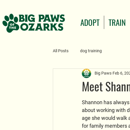
ADOPT
TRAIN
All Posts
dog training
Big Paws
Feb 6, 20
Meet Shann
Shannon has always 
about working with d
age she would walk 
for family members 