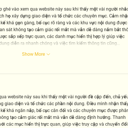
p ghé vào xem qua website này sau khi thấy một vài người nhắc
ch họ xây dựng giao diện và tổ chức các chuyên mục. Cảm nhậ
t kế khá gọn gàng, bố cục rõ ràng và các khu vực nội dung được
uan sát không tạo cảm giác rối mắt mà vẫn dễ dàng nắm bắt th
ợc sắp xếp trực quan, các danh mục hiển thị hợp lý giúp việc 
dung diễn ra nhanh chóng và việc tìm kiếm thông tin cũng…
Show More
qua website này sau khi thấy một vài người đề cập đến, chủ yếu
 giao diện và tổ chức các phần nội dung. Điều mình nhận thấy
ết kế khá ngăn nắp, bố cục cân đối và các chuyên mục được phâ
 không tạo cảm giác rối mắt mà vẫn dễ dàng định hướng. Thanh 
với các mục hiển thị trực quan, giúp việc truy cập và chuyển đổi