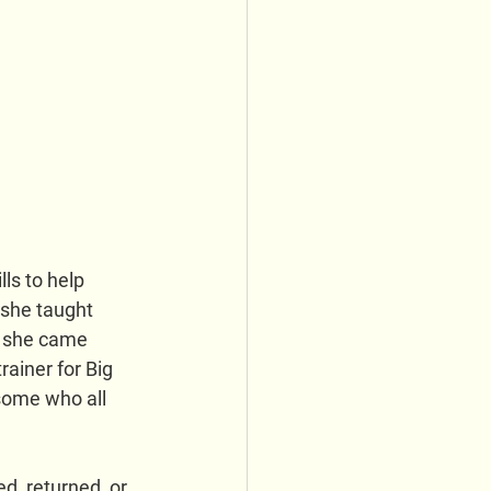
ls to help 
 she taught 
g, she came 
ainer for Big 
some who all 
, returned, or 