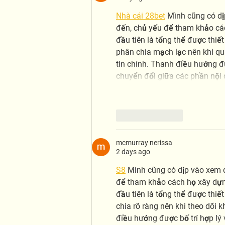
Nhà cái 28bet
 Mình cũng có dị
đến, chủ yếu để tham khảo cá
đầu tiên là tổng thể được thiế
phân chia mạch lạc nên khi q
tin chính. Thanh điều hướng đư
chuyển đổi giữa các phần nội 
Like
Reply
mcmurray nerissa
2 days ago
S8
 Mình cũng có dịp vào xem 
để tham khảo cách họ xây dựng
đầu tiên là tổng thể được thi
chia rõ ràng nên khi theo dõi
điều hướng được bố trí hợp lý 