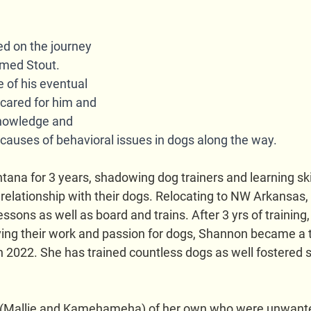
d on the journey 
amed Stout. 
 of his eventual 
cared for him and 
knowledge and 
t causes of behavioral issues in dogs along the way. 
ana for 3 years, shadowing dog trainers and learning skil
relationship with their dogs. Relocating to NW Arkansas,
lessons as well as board and trains. After 3 yrs of trainin
ing their work and passion for dogs, Shannon became a tr
n 2022. She has trained countless dogs as well fostered 
(Mallie and Kamehameha) of her own who were unwanted